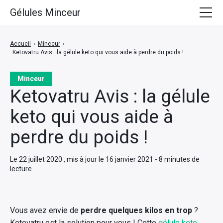
Gélules Minceur
Accueil
Accueil
›
Minceur
›
Ketovatru Avis : la gélule keto qui vous aide à perdre du poids !
Minceur
Médicaments pour Maigrir
Minceur
Ketovatru Avis : la gélule
Coupe Faim Efficace
keto qui vous aide à
Meilleurs Brûleurs de Graisse
perdre du poids !
Le 22 juillet 2020 , mis à jour le 16 janvier 2021 - 8 minutes de
lecture
Vous avez envie de
perdre quelques kilos en trop
?
Ketovatru est la solution pour vous ! Cette
gélule keto