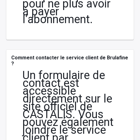
pour ne plus avoir
à payer
l’abonnement.
Comment contacter le service client de Brulafine
?
Un formulaire de
contact est
accessible
directement sur le
site officiel de
CASTALIS. Vous
pouvez également
joindre le service
client par