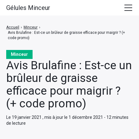
Gélules Minceur
Accueil
Accueil
›
Minceur
›
Avis Brulafine : Est-ce un brûleur de graisse efficace pour maigrir ? (+
Minceur
code promo)
Médicaments pour Maigrir
Minceur
Avis Brulafine : Est-ce un
Coupe Faim Efficace
brûleur de graisse
Meilleurs Brûleurs de Graisse
efficace pour maigrir ?
(+ code promo)
Le 19 janvier 2021 , mis à jour le 1 décembre 2021 - 12 minutes
de lecture