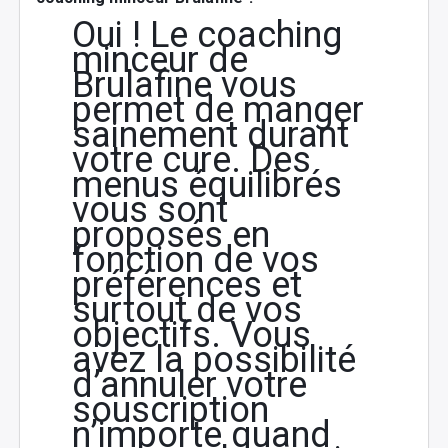
Oui ! Le coaching
minceur de
Brulafine vous
permet de manger
sainement durant
votre cure. Des
menus équilibrés
vous sont
proposés en
fonction de vos
préférences et
surtout de vos
objectifs. Vous
avez la possibilité
d’annuler votre
souscription
n’importe quand