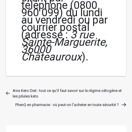
téléphone (0800
960 099) du lundi
au vendredi ou par
courrier postal
(adresse :
3 rue
Sainte-Marguerite,
36000
Châteauroux
).
Avis Keto Diet : tout ce qu’il faut savoir sur le régime cétogène et
les pilules keto
PhenQ en pharmacie : où peut-on l’acheter en toute sécurité ?