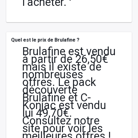
l’acheter.
Quel est le prix de Brulafine ?
Brulafine est vendu
à partir de 26,50€
mais il existe de
nombreuses
offres. Le pack
découverte
Brulafine et C-
Konjac est vendu
lui 49,70€.
Consultez notre
site pour voir les
meilleures offres !